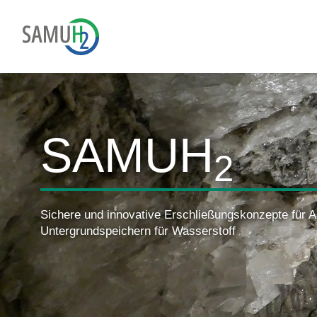
SAMUH
2
Sichere und innovative Erschließungskonzepte für 
Untergrundspeichern für Wasserstoff