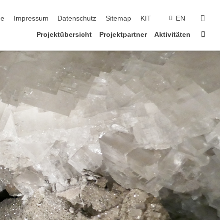
gation überspringen
suc
e
Impressum
Datenschutz
Sitemap
KIT
EN
Star
Projektübersicht
Projektpartner
Aktivitäten